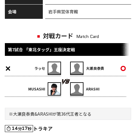
岩手県営体育館
会場
対戦カード
Match Card
第7試合 「東北タッグ」王座決定戦
ラッセ
大瀬良泰貴
MUSASHI
ARASHI
※大瀬良泰貴&ARASHIが第36代王者となる
トラキア
14
17
分
秒