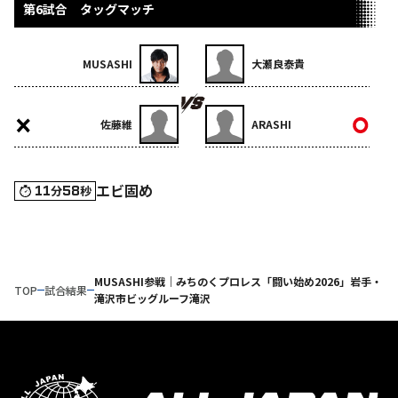
第6試合 タッグマッチ
MUSASHI
大瀬良泰貴
佐藤維
ARASHI
エビ固め
11
58
分
秒
MUSASHI参戦｜みちのくプロレス「闘い始め2026」岩手・
TOP
試合結果
滝沢市ビッグルーフ滝沢