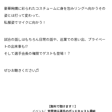
豪華絢爛に彩られたコスチュームに身を包みリングへ向かうその
姿とは打って変わって、
私服姿でマイクに向かう！
試合の話しはもちろん日常の話や、巡業での思い出、プライベー
トの出来事も⁉
そして選手会長の権限でゲストも登場！？
ぜひお聴きください♫
【無料で聴けます！】
イベント/
宮原健斗選手のポッドキャスト番組