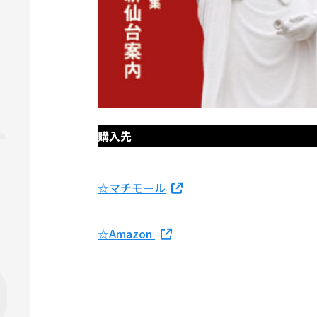
購入先
☆マチモール
☆Amazon