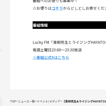
番組へのお便りも募集中！
☆お便りは
コチラ
からどしどしお寄せくだ
番組情報
Lucky FM「青柳亮生とライジングHAY
毎週土曜日23:00～23:30放送
☆番組公式Xはこちら
TOP
ニュース一覧
イベント/メディア
【青柳亮生&ライジングHAYATO