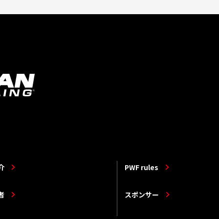
介
PWF rules
者
スポンサー