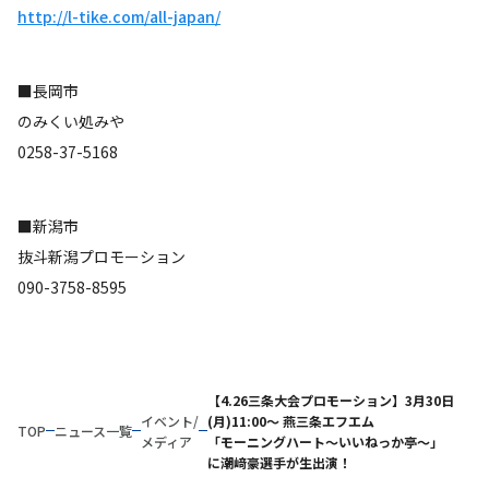
http://l-tike.com/all-japan/
■長岡市
のみくい処みや
0258-37-5168
■新潟市
抜斗新潟プロモーション
090-3758-8595
【4.26三条大会プロモーション】3月30日
イベント/
(月)11:00～ 燕三条エフエム
TOP
ニュース一覧
メディア
「モーニングハート〜いいねっか亭〜」
に潮﨑豪選手が生出演！