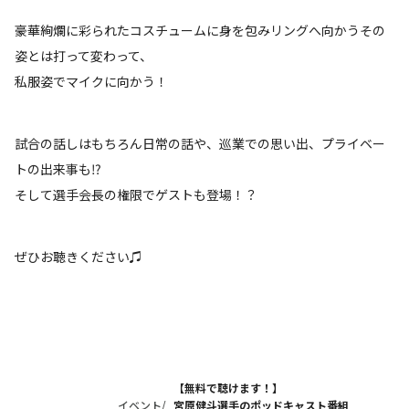
豪華絢爛に彩られたコスチュームに身を包みリングへ向かうその
姿とは打って変わって、
私服姿でマイクに向かう！
試合の話しはもちろん日常の話や、巡業での思い出、プライベー
トの出来事も⁉
そして選手会長の権限でゲストも登場！？
ぜひお聴きください♫
【無料で聴けます！】
イベント/
宮原健斗選手のポッドキャスト番組