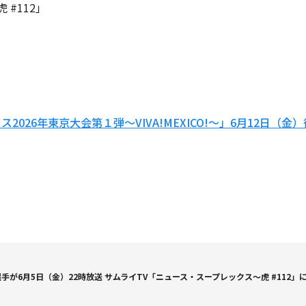
#112」
2026年東京大会第１弾～VIVA!MEXICO!～」6月12日（
選手が6月5日（金）22時放送 サムライTV「ニュース・スープレックス～虎 #112