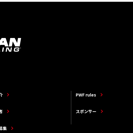
介
PWF rules
者
スポンサー
募集