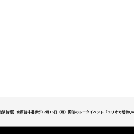
出演情報】宮原健斗選手が12月16日（月）開催のトークイベント『ユリオカ超特Q