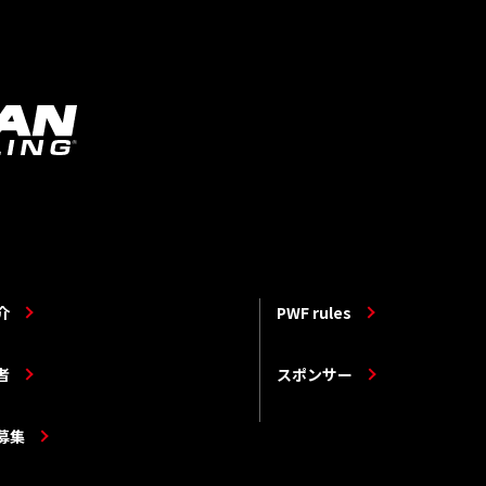
介
PWF rules
者
スポンサー
募集