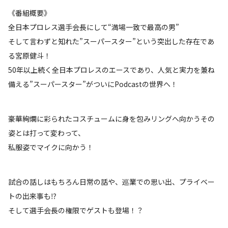
《番組概要》
全日本プロレス選手会長にして“満場一致で最高の男”
そして言わずと知れた”スーパースター”という突出した存在であ
る宮原健斗！
50年以上続く全日本プロレスのエースであり、人気と実力を兼ね
備える”スーパースター”がついにPodcastの世界へ！
豪華絢爛に彩られたコスチュームに身を包みリングへ向かうその
姿とは打って変わって、
私服姿でマイクに向かう！
試合の話しはもちろん日常の話や、巡業での思い出、プライベー
トの出来事も⁉
そして選手会長の権限でゲストも登場！？