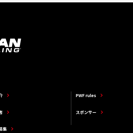
介
PWF rules
者
スポンサー
募集