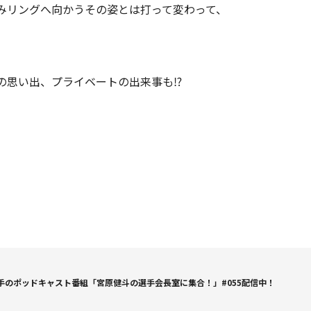
みリングへ向かうその姿とは打って変わって、
の思い出、プライベートの出来事も⁉
手のポッドキャスト番組「宮原健斗の選手会長室に集合！」#055配信中！