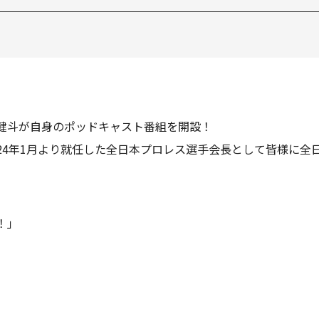
原健斗が自身のポッドキャスト番組を開設！
24年1月より就任した全日本プロレス選手会長として皆様に全
！」