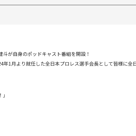
原健斗が自身のポッドキャスト番組を開設！
24年1月より就任した全日本プロレス選手会長として皆様に全
！」