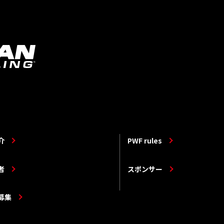
介
PWF rules
者
スポンサー
募集