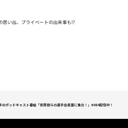
の思い出、プライベートの出来事も⁉
手のポッドキャスト番組「宮原健斗の選手会長室に集合！」#064配信中！