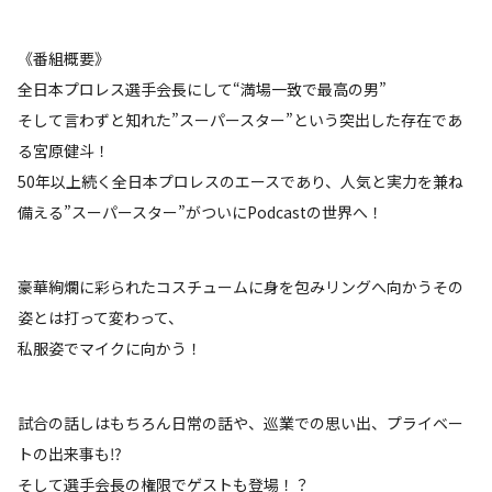
《番組概要》
全日本プロレス選手会長にして“満場一致で最高の男”
そして言わずと知れた”スーパースター”という突出した存在であ
る宮原健斗！
50年以上続く全日本プロレスのエースであり、人気と実力を兼ね
備える”スーパースター”がついにPodcastの世界へ！
豪華絢爛に彩られたコスチュームに身を包みリングへ向かうその
姿とは打って変わって、
私服姿でマイクに向かう！
試合の話しはもちろん日常の話や、巡業での思い出、プライベー
トの出来事も⁉
そして選手会長の権限でゲストも登場！？