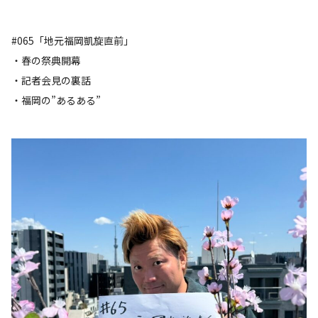
#065「地元福岡凱旋直前」
・春の祭典開幕
・記者会見の裏話
・福岡の”あるある”