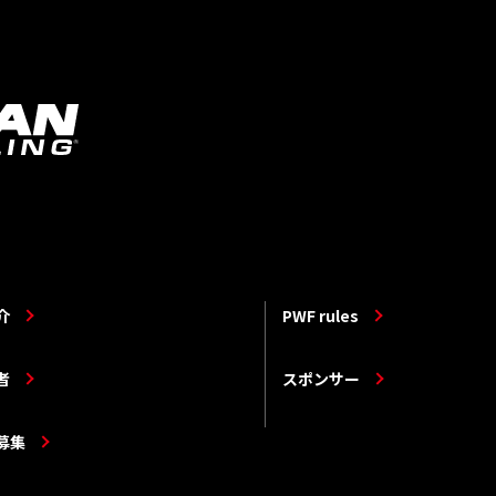
介
PWF rules
者
スポンサー
募集