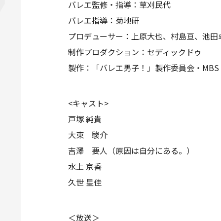
バレエ監修・指導：草刈民代
バレエ指導：菊地研
プロデューサー：上原大也、村島亘、池田
制作プロダクション：セディックドゥ
製作：「バレエ男子！」製作委員会・MBS
<キャスト>
戸塚 純貴
大東 駿介
吉澤 要人（原因は自分にある。）
水上 京香
久世 星佳
＜放送＞