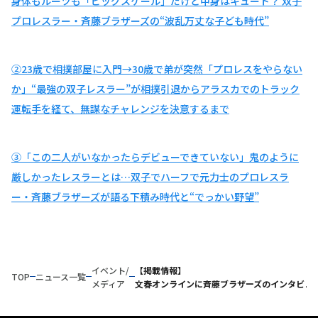
身体もルーツも「ビッグスケール」だけど中身はキュート？ 双子
プロレスラー・斉藤ブラザーズの“波乱万丈な子ども時代”
②23歳で相撲部屋に入門→30歳で弟が突然「プロレスをやらない
か」“最強の双子レスラー”が相撲引退からアラスカでのトラック
運転手を経て、無謀なチャレンジを決意するまで
③「この二人がいなかったらデビューできていない」鬼のように
厳しかったレスラーとは…双子でハーフで元力士のプロレスラ
ー・斉藤ブラザーズが語る下積み時代と“でっかい野望”
イベント/
【掲載情報】
TOP
ニュース一覧
メディア
文春オンラインに斉藤ブラザーズのインタビュ