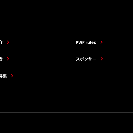
介
PWF rules
者
スポンサー
募集