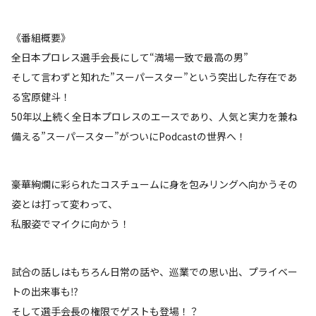
《番組概要》
全日本プロレス選手会長にして“満場一致で最高の男”
そして言わずと知れた”スーパースター”という突出した存在であ
る宮原健斗！
50年以上続く全日本プロレスのエースであり、人気と実力を兼ね
備える”スーパースター”がついにPodcastの世界へ！
豪華絢爛に彩られたコスチュームに身を包みリングへ向かうその
姿とは打って変わって、
私服姿でマイクに向かう！
試合の話しはもちろん日常の話や、巡業での思い出、プライベー
トの出来事も⁉
そして選手会長の権限でゲストも登場！？