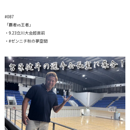
#087
「覇者vs王者」
・9.23立川大会超直前
・#ゼンニチ秋の夢空間