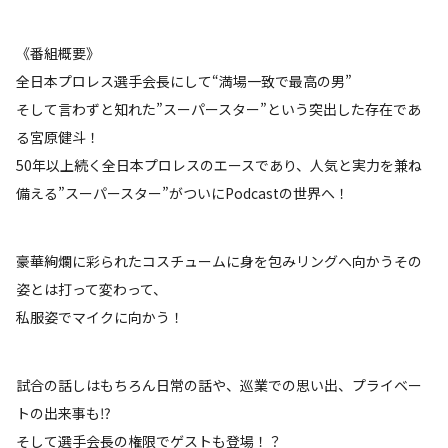
《番組概要》
全日本プロレス選手会長にして“満場一致で最高の男”
そして言わずと知れた”スーパースター”という突出した存在であ
る宮原健斗！
50年以上続く全日本プロレスのエースであり、人気と実力を兼ね
備える”スーパースター”がついにPodcastの世界へ！
豪華絢爛に彩られたコスチュームに身を包みリングへ向かうその
姿とは打って変わって、
私服姿でマイクに向かう！
試合の話しはもちろん日常の話や、巡業での思い出、プライベー
トの出来事も⁉
そして選手会長の権限でゲストも登場！？