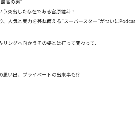
最高の男”
という突出した存在である宮原健斗！
、人気と実力を兼ね備える”スーパースター”がついにPodcas
みリングへ向かうその姿とは打って変わって、
の思い出、プライベートの出来事も⁉