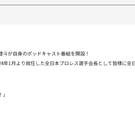
原健斗が自身のポッドキャスト番組を開設！
24年1月より就任した全日本プロレス選手会長として皆様に全
！」