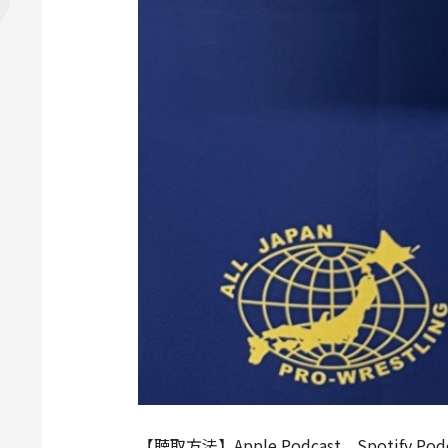
【聴取方法】Apple Podcast、Spotify Po