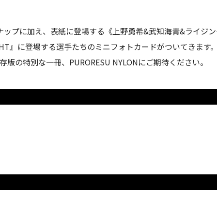
ップに加え、表紙に登場する《上野勇希&武知海青&ライジングH
IGHT』に登場する選手たちのミニフォトカードがついてきます
版の特別な一冊、PURORESU NYLONにご期待ください。