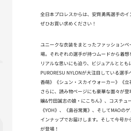
全日本プロレスからは、安齊勇馬選手のイ
ぜひお買い求めください！
ユニークな衣装をまとったファッションページ
場。それぞれの選手が持つムードから着想を
リアルな思いにも迫り、ビジュアルととも
PURORESU NYLONが大注目してい
香萌》《シュン・スカイウォーカー》《立
さらに、読み物ページにも豪華な面々が登場。イ
嬢&竹田誠志の娘・にこちん》、コスチュ
《YOH》、《島谷常寛》、そしてMAO
インナップでお届けします。そして今号からスタ
が登場！