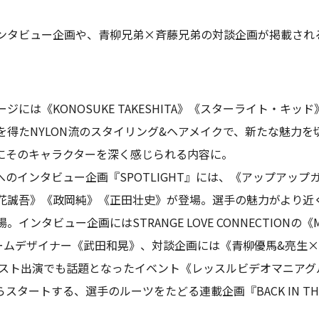
ンタビュー企画や、青柳兄弟×斉藤兄弟の対談企画が掲載され
には《KONOSUKE TAKESHITA》《スターライト・キ
得たNYLON流のスタイリング&ヘアメイクで、新たな魅力を
にそのキャラクターを深く感じられる内容に。
る選手へのインタビュー企画『SPOTLIGHT』には、《アップア
花誠吾》《政岡純》《正田壮史》が登場。選手の魅力がより近
ンタビュー企画にはSTRANGE LOVE CONNECTIONの
ームデザイナー《武田和晃》、対談企画には《青柳優馬&亮生×
のゲスト出演でも話題となったイベント《レッスルビデオマニア
ートする、選手のルーツをたどる連載企画『BACK IN THE D