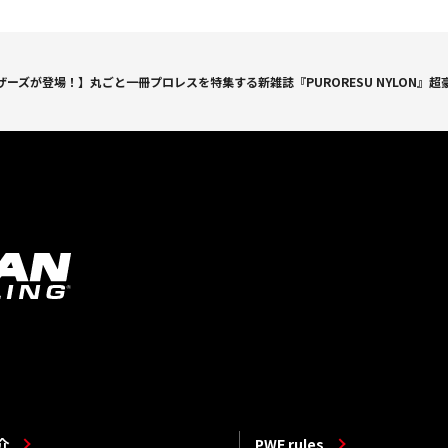
ーズが登場！】丸ごと一冊プロレスを特集する新雑誌『PURORESU NYLON』
介
PWF rules