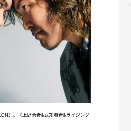
NYLON》。《上野勇希&武知海青&ライジング