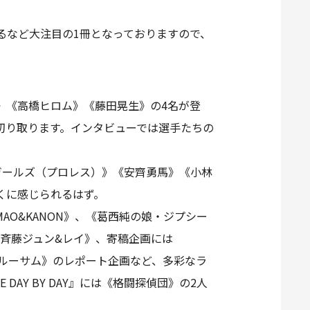
るなど大注目の1冊となっておりますので、
ッド》《高橋ヒロム》《藤田晃生》の4名が登
切り取ります。インタビューでは選手たちの
ップガールズ（プロレス）》《安齊勇馬》《小林
くに感じられるはず。
《MAO&KANON》、《葛西純の娘・ジプシー
斉藤ジュン&レイ》、寄稿企画には
グルーサム》のレポート企画など、多彩なラ
AY BY DAY』には《格闘探偵団》の2人