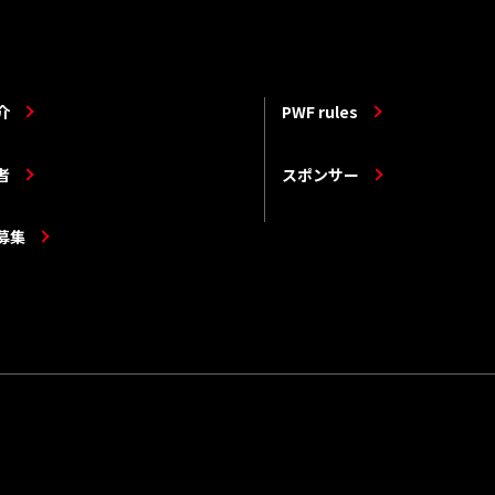
介
PWF rules
者
スポンサー
募集