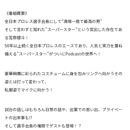
《番組概要》
全日本プロレス選手会長にして“満場一致で最高の男”
そして言わずと知れた”スーパースター”という突出した存在であ
る宮原健斗！
50年以上続く全日本プロレスのエースであり、人気と実力を兼ね
備える”スーパースター”がついにPodcastの世界へ！
豪華絢爛に彩られたコスチュームに身を包みリングへ向かうその
姿とは打って変わって、
私服姿でマイクに向かう！
試合の話しはもちろん日常の話や、巡業での思い出、プライベー
トの出来事も⁉
そして選手会長の権限でゲストも登場！？