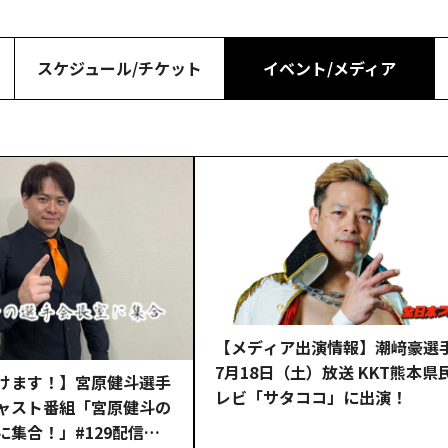
スケジュール/
チケット
イベント/
メディア
【メディア出演情報】潮﨑豪選
7月18日（土）放送 KKT熊本県
けます！】宮原健斗選手
レビ「サタココ」に出演！
ャスト番組「宮原健斗の
に集合！」#129配信