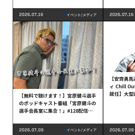
中！
2026.07.16
2026.07.16
イベント/メディア
【安齊勇馬
ィ Chill 
就任】大型
【無料で聴けます！】宮原健斗選手
ョート動画
のポッドキャスト番組「宮原健斗の
置も決定！
選手会長室に集合！」#128配信
中！
2026.07.09
2026.07.08
イベント/メディア