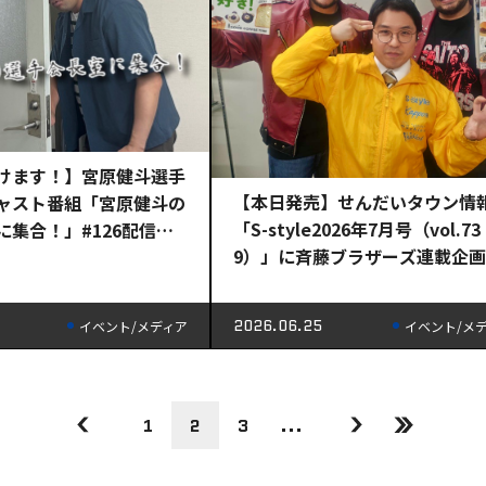
けます！】宮原健斗選手
【本日発売】せんだいタウン情
ャスト番組「宮原健斗の
「S-style2026年7月号（vol.73
に集合！」#126配信
9）」に斉藤ブラザーズ連載企画
「斉藤ブラザーズの『1ページ1
負！』」掲載のお知らせ
2026.06.25
イベント/メディア
イベント/メ
1
2
3
...