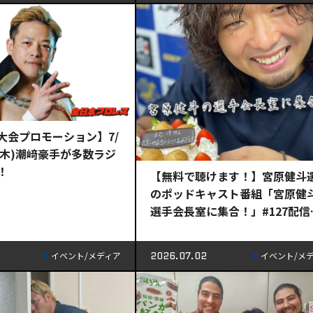
本大会プロモーション】7/
/9(木)潮﨑豪手が多数ラジ
！
【無料で聴けます！】宮原健斗
のポッドキャスト番組「宮原健
選手会長室に集合！」#127配信
中！
2026.07.02
イベント/メディア
イベント/メ