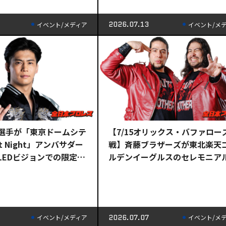
2026.07.13
イベント/メディア
イベント/メ
選手が「東京ドームシテ
【7/15オリックス・バファロー
Out Night」アンバサダー
戦】斉藤ブラザーズが東北楽天
LEDビジョンでの限定シ
ルデンイーグルスのセレモニア
放映や等身大パネルの設
ッチに登場！コラボグッズも発
2026.07.07
イベント/メディア
イベント/メ