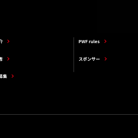
介
PWF rules
者
スポンサー
募集