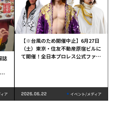
【※台風のため開催中止】6月27日
（土）東京・住友不動産原宿ビルに
て開催！全日本プロレス公式ファン
報誌
クラブ『#CLUBAJPW イベント vo
l.4』
本勝
2026.06.22
ディア
イベント/メディア