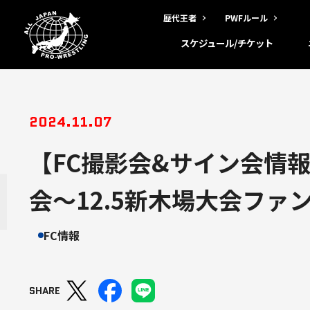
歴代王者
PWFルール
スケジュール/チケット
2024.11.07
【FC撮影会&サイン会情報
会～12.5新木場大会フ
FC情報
SHARE