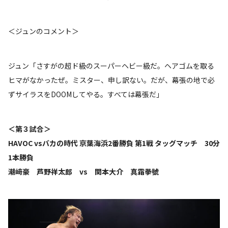
＜ジュンのコメント＞
ジュン「さすがの超ド級のスーパーヘビー級だ。ヘアゴムを取る
ヒマがなかったぜ。ミスター、申し訳ない。だが、幕張の地で必
ずサイラスをDOOMしてやる。すべては幕張だ」
＜第３試合＞
HAVOC vsバカの時代 京葉海浜2番勝負 第1戦 タッグマッチ 30分
1本勝負
潮﨑豪 芦野祥太郎 vs 関本大介 真霜拳號