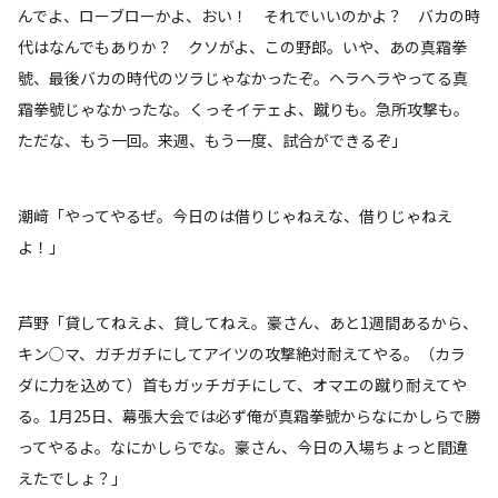
んでよ、ローブローかよ、おい！ それでいいのかよ？ バカの時
代はなんでもありか？ クソがよ、この野郎。いや、あの真霜拳
號、最後バカの時代のツラじゃなかったぞ。ヘラヘラやってる真
霜拳號じゃなかったな。くっそイテェよ、蹴りも。急所攻撃も。
ただな、もう一回。来週、もう一度、試合ができるぞ」
潮﨑「やってやるぜ。今日のは借りじゃねえな、借りじゃねえ
よ！」
芦野「貸してねえよ、貸してねえ。豪さん、あと1週間あるから、
キン○マ、ガチガチにしてアイツの攻撃絶対耐えてやる。（カラ
ダに力を込めて）首もガッチガチにして、オマエの蹴り耐えてや
る。1月25日、幕張大会では必ず俺が真霜拳號からなにかしらで勝
ってやるよ。なにかしらでな。豪さん、今日の入場ちょっと間違
えたでしょ？」