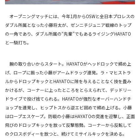
オープニングマッチには、今年1月からOSWと全日本プロレスの
ダブル所属となった小藤将太が、ゼンニチジュニア戦線のトップ
の一角であり、ダブル所属の“先輩”でもあるライジングHAYATO
と一騎打ち。
腕の取り合いからスタート。HAYATOがヘッドロックで締め上
げ、ロープに振った小藤がアームドラッグ連発。ラ・マヒストラ
ルからドロップキックとHAYATOに隙を与えることなく技を畳み
かけるが、コーナーに上ったところをとらえられて、デッドリー
ドライブで投げ捨てられる。HAYATOが強烈なオーバーハンドチ
ョップを連発し、ヒップトスから逆エビ固めで締め上げる。小藤
はロープエスケープ。防戦の小藤はHAYATOの突進を迎撃し、正面
飛びのドロップキックを放って反撃態勢。コーナーから反転して
のクロスボディーを放つと、続けてミサイルキックを決める。