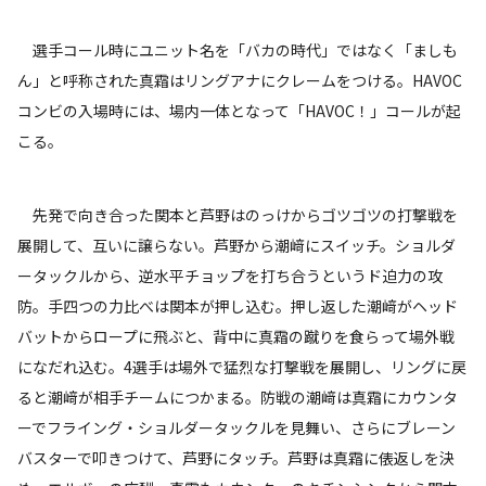
選手コール時にユニット名を「バカの時代」ではなく「ましも
ん」と呼称された真霜はリングアナにクレームをつける。HAVOC
コンビの入場時には、場内一体となって「HAVOC！」コールが起
こる。
先発で向き合った関本と芦野はのっけからゴツゴツの打撃戦を
展開して、互いに譲らない。芦野から潮﨑にスイッチ。ショルダ
ータックルから、逆水平チョップを打ち合うというド迫力の攻
防。手四つの力比べは関本が押し込む。押し返した潮﨑がヘッド
バットからロープに飛ぶと、背中に真霜の蹴りを食らって場外戦
になだれ込む。4選手は場外で猛烈な打撃戦を展開し、リングに戻
ると潮﨑が相手チームにつかまる。防戦の潮﨑は真霜にカウンタ
ーでフライング・ショルダータックルを見舞い、さらにブレーン
バスターで叩きつけて、芦野にタッチ。芦野は真霜に俵返しを決