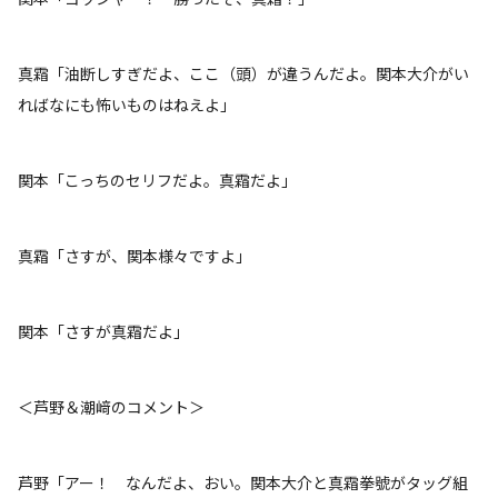
真霜「油断しすぎだよ、ここ（頭）が違うんだよ。関本大介がい
ればなにも怖いものはねえよ」
関本「こっちのセリフだよ。真霜だよ」
真霜「さすが、関本様々ですよ」
関本「さすが真霜だよ」
＜芦野＆潮﨑のコメント＞
芦野「アー！ なんだよ、おい。関本大介と真霜拳號がタッグ組