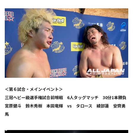
＜第６試合・メインイベント＞
三冠ヘビー級選手権試合前哨戦 6人タッグマッチ 30分1本勝負
宮原健斗 鈴木秀樹 本田竜輝 vs タロース 綾部蓮 安齊勇
馬