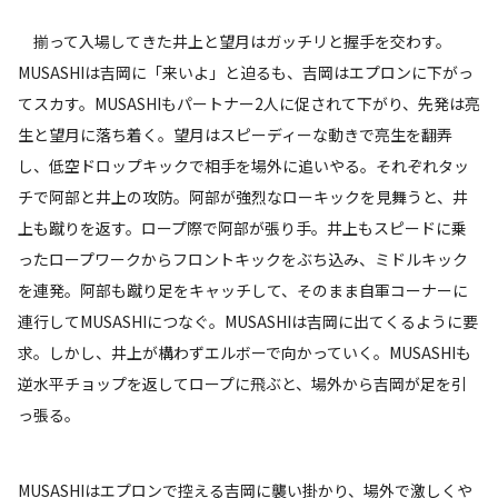
揃って入場してきた井上と望月はガッチリと握手を交わす。
MUSASHIは吉岡に「来いよ」と迫るも、吉岡はエプロンに下がっ
てスカす。MUSASHIもパートナー2人に促されて下がり、先発は亮
生と望月に落ち着く。望月はスピーディーな動きで亮生を翻弄
し、低空ドロップキックで相手を場外に追いやる。それぞれタッ
チで阿部と井上の攻防。阿部が強烈なローキックを見舞うと、井
上も蹴りを返す。ロープ際で阿部が張り手。井上もスピードに乗
ったロープワークからフロントキックをぶち込み、ミドルキック
を連発。阿部も蹴り足をキャッチして、そのまま自軍コーナーに
連行してMUSASHIにつなぐ。MUSASHIは吉岡に出てくるように要
求。しかし、井上が構わずエルボーで向かっていく。MUSASHIも
逆水平チョップを返してロープに飛ぶと、場外から吉岡が足を引
っ張る。
MUSASHIはエプロンで控える吉岡に襲い掛かり、場外で激しくや