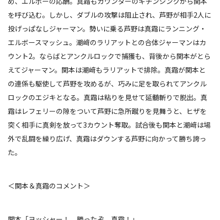
め、エルボーの応酬。真霜もカウンターのキチンシンクから関本
を呼び込む。しかし、ダブルの攻撃は阻止され、芦野が相手2人に
投げっぱなしジャーマン。勢いに乗る芦野は真霜にランニング・
エルボースマッシュ。潮﨑のラリアットとの合体ジャーマンはカ
ウント2。ならばとアンクルロックで捕獲も、背後から関本がとら
えてジャーマン。関本は潮﨑もラリアットで排除。真霜が関本と
の連係も駆使して芦野を攻めるが、巧みに足を取られてアンクル
ロックのエジキとなる。真霜は粘りを見せて延髄斬りで脱出。真
霜はレフェリーの隙をついて芦野に急所蹴りを見舞うと、ヒザを
突く相手に真剣を放って3カウント奪取。試合後も関本と潮﨑は場
外で乱闘を繰り広げ、真霜はダウンする芦野に向かって勝ち誇っ
た。
＜関本＆真霜のコメント＞
関本「ヨッシャー！ 勝ったぞ、真霜！」