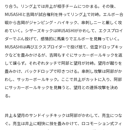
り合う。リング上では井上が相手チームにつかまる。その後、
MUSASHIと吉岡が試合権利を持ってリング上で対峙。エルボー合
戦から吉岡がジャンピング・ハイキック、串刺しニーと厳しく攻
めていく。シザーズキックはMUSASHIがかわして、エクスプロイ
ダーでぶん投げて、感情的に馬乗りでエルボーを見舞っていく。
MUSASHIは再びエクスプロイダーで投げ捨て、低空ドロップキッ
クなどを畳みかけるが、吉岡もすぐにサッカーボールキックを返
して譲らず。それぞれタッチで阿部と望月が対峙。望月が蹴りを
畳みかけ、バックドロップで叩きつける。串刺し攻撃は阿部がか
わし、サッカーボールキック。ここで井上がカットに入り、阿部
にサッカーボールキックを見舞うと、望月との連係攻撃を決め
る。
井上＆望月のサンドイッチキックは阿部がかわして、亮生につな
ぐ。亮生は井上に軽快に技を畳みかけて、ロコモーション式フィ