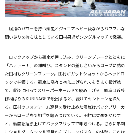
屈指のパワーを持つ羆嵐とジュニアヘビー級ながらパワフルな
闘いぶりを持ち味としている田村男児がシングルマッチで激突。
ロックアップから羆嵐が押し込み、クリーンブレークとともに
「ハァァー！」の雄叫び。スタンドの差し合いからロープに詰め
た田村もクリーンブレーク。田村がガットショットからヘッドロ
ックで捕獲する。羆嵐に高々と抱え上げられてもうまく投げ捨
て、背後に回ってスリーパーホールドで絞め上げる。羆嵐は近藤
修司ばりのKUBINAGEで脱出すると、続けてセントーンを決め
る。田村のフォアアーム連発を受け止めた羆嵐はバックブリーカ
ーからロープ際で相手を踏みつけていく。田村は突進をかわす
と、羆嵐を担ぎ上げてバックフリップで叩きつける。さらに串刺
しショルダータックル連発からブレーンバスターの体勢。これは