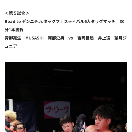
＜第５試合＞
Road to ゼンニチJr.タッグフェスティバル6人タッグマッチ 30
分1本勝負
青柳亮生 MUSASHI 阿部史典 vs 吉岡世起 井上凌 望月ジ
ュニア