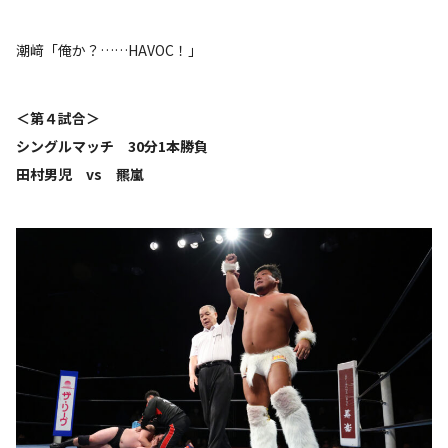
潮﨑「俺か？……HAVOC！」
＜第４試合＞
シングルマッチ 30分1本勝負
田村男児 vs 羆嵐