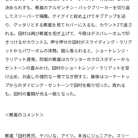
決められずも、羆嵐のアルゼンチン・バックブリーカーを切り返
してスリーパーで捕獲。グイグイと絞め上げてギブアップを迫
り、グッタリとする羆嵐を見てカバーに入るも、カウント2で返さ
れる。田村は再び羆嵐を担ぎ上げて、今度はデスバレーボムで叩
きつけるがカウント2。押せ押せの田村がスライディング・ラリア
ットからパワーボムの体勢。踏ん張られると、ショートレンジ・
ラリアット連発。防戦の羆嵐はカウンターのクロスボディーから
セントーンの畳みかけ。田村のショートレンジ・ラリアットを受
け止め、お返しの強烈な一発でなぎ倒すと、最後はコーナートッ
プからのダイビング・セントーンで田村を振り切った。敗れる
も、田村の奮闘が光る一戦となった。
＜羆嵐のコメント＞
羆嵐「田村男児、ヤバいな、アイツ。本当にジュニアか。スリー