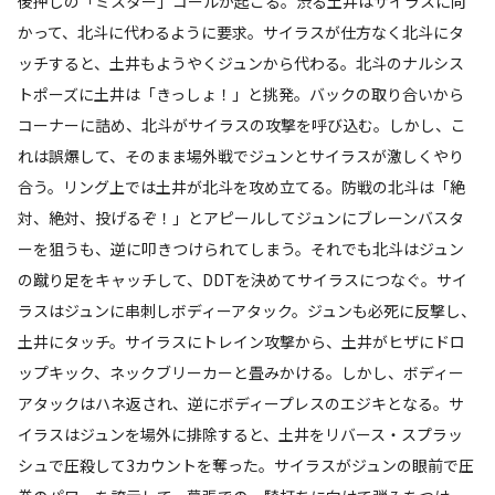
後押しの「ミスター」コールが起こる。渋る土井はサイラスに向
かって、北斗に代わるように要求。サイラスが仕方なく北斗にタ
ッチすると、土井もようやくジュンから代わる。北斗のナルシス
トポーズに土井は「きっしょ！」と挑発。バックの取り合いから
コーナーに詰め、北斗がサイラスの攻撃を呼び込む。しかし、こ
れは誤爆して、そのまま場外戦でジュンとサイラスが激しくやり
合う。リング上では土井が北斗を攻め立てる。防戦の北斗は「絶
対、絶対、投げるぞ！」とアピールしてジュンにブレーンバスタ
ーを狙うも、逆に叩きつけられてしまう。それでも北斗はジュン
の蹴り足をキャッチして、DDTを決めてサイラスにつなぐ。サイ
ラスはジュンに串刺しボディーアタック。ジュンも必死に反撃し、
土井にタッチ。サイラスにトレイン攻撃から、土井がヒザにドロ
ップキック、ネックブリーカーと畳みかける。しかし、ボディー
アタックはハネ返され、逆にボディープレスのエジキとなる。サ
イラスはジュンを場外に排除すると、土井をリバース・スプラッ
シュで圧殺して3カウントを奪った。サイラスがジュンの眼前で圧