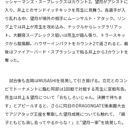
ッシャーマンズ・スープレックスはカウント2。望月がアシストに
入り、井上とのサンドイッチキックを亮生に見舞う。各選手が入
り乱れる中、望月が場外の相手にムーンサルト・アタック。リン
グ上では井上が亮生を攻め込み、ナックルからレッグラリアッ
ト。大観音スープレックス狙いは亮生が踏ん張り、トラースキッ
クから旋風脚。ハウザーインパクトをカウント2で返されると、最
後はファイアーバード・スプラッシュで粘る井上から3カウントを
奪った。
試合後も吉岡はMUSASHIを挑発して引き揚げる。立花とのコン
ビでトーナメントに臨む阿部は1回戦で対戦する亮生に宣戦布告。
亮生は井上＆望月について「おもしろいじゃん。決勝で待ちま
す」とアピールすると、さらに同日のDRAGONGATE後楽園大会
でアジアタッグ王座を奪取した望月成晃についても触れて、「親
子ともども消し去ってやるからな！」と“望月一家”を挑発した。