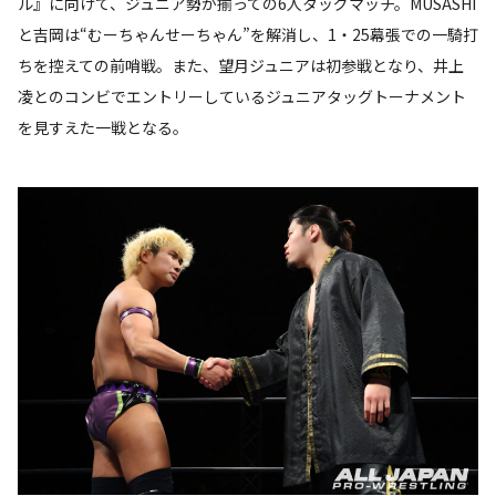
ル』に向けて、ジュニア勢が揃っての6人タッグマッチ。MUSASHI
と吉岡は“むーちゃんせーちゃん”を解消し、1・25幕張での一騎打
ちを控えての前哨戦。また、望月ジュニアは初参戦となり、井上
凌とのコンビでエントリーしているジュニアタッグトーナメント
を見すえた一戦となる。