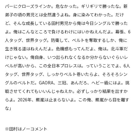
パーにクローズラインか。危なかった。ギリギリで勝ったな。新
弟子の頃の男児とは全然違うよね。身に染みてわかった。だけ
ど、そんな成長している田村男児から俺は今日シングルで勝った
よ。俺はこんなところで負けるわけにはいかねえんだよ。幕張、6
人タッグ、世界タッグ。防衛して、ベルトを奪取するしか、俺に
生き残る道はねえんだよ。危機感もってんだよ、俺は。北斗軍だ
けじゃない。俺自身、いつ出られなくなるか分からないぐらいレ
ベルが高いから、この全日本プロレスは。っていうことでよ、6人
タッグ、世界タッグ、しっかりベルト巻いたらよ、そろそろシン
グルのベルトだ。GAORA、三冠、あんだろ、ヘビー級にはよ。挑
戦させてくれてもいいんじゃねえか。必ずしっかり結果を出すか
らよ。2026年、羆嵐は止まらないよ。この俺、羆嵐から目を離す
な」
※田村はノーコメント