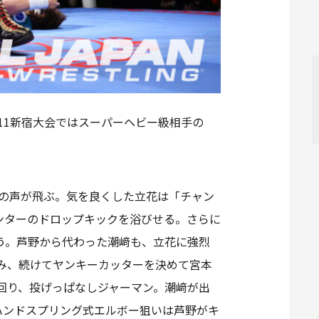
11新宿大会ではスーパーヘビー級相手の
」の声が飛ぶ。気を良くした立花は「チャン
ンターのドロップキックを浴びせる。さらに
う。芦野から代わった潮﨑も、立花に強烈
み、続けてヤンキーカッターを決めて宮本
回り、投げっぱなしジャーマン。潮﨑が出
ハンドスプリング式エルボー狙いは芦野がキ