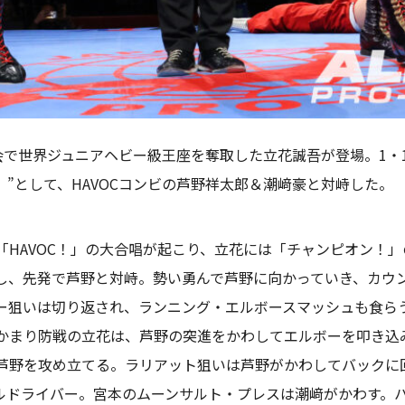
会で世界ジュニアヘビー級王座を奪取した立花誠吾が登場。1・
?）”として、HAVOCコンビの芦野祥太郎＆潮﨑豪と対峙した。
HAVOC！」の大合唱が起こり、立花には「チャンピオン！
し、先発で芦野と対峙。勢い勇んで芦野に向かっていき、カウ
ー狙いは切り返され、ランニング・エルボースマッシュも食ら
かまり防戦の立花は、芦野の突進をかわしてエルボーを叩き込
芦野を攻め立てる。ラリアット狙いは芦野がかわしてバックに
ルドライバー。宮本のムーンサルト・プレスは潮﨑がかわす。