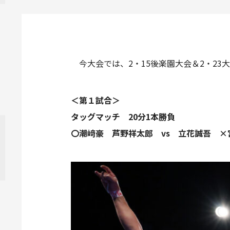
今大会では、2・15後楽園大会＆2・23
＜第１試合＞
タッグマッチ 20分1本勝負
〇潮﨑豪 芦野祥太郎 vs 立花誠吾 ×