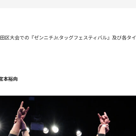
大田区大会での『ゼンニチJr.タッグフェスティバル』及び各
宮本裕向