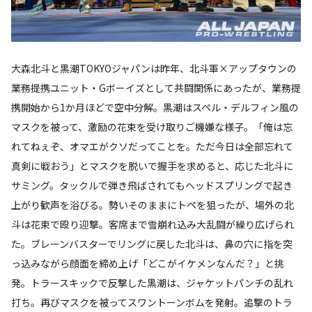
大森北斗と黒潮TOKYOジャパンは昨年、北斗軍×アップタウンの
業務提携ユニット・Gボーイズとして共闘関係にあったが、業務提
携開始から1か月ほどで空中分解。黒潮はスペル・デルフィン風の
マスクを被って、激励の花束を受け取りご機嫌な様子。「俺は忘
れてねぇぞ、オマエがクソだってことを。ただ今日は全部忘れて
真剣に戦おう」とマスクを脱いで握手を求めると、応じた北斗に
サミング。タックルで弾き飛ばされてもヘッドスプリングで起き
上がり歓声を浴びる。勢いそのままにトペを狙ったが、場外の北
斗は花束で殴り迎撃。客席まで雪崩れ込み大乱闘が繰り広げられ
た。ブレーンバスターでリングに戻した北斗は、鼻の穴に指を突
っ込みながら顔面を締め上げ「どこがイケメンなんだ？」と挑
発。トラースキックで反撃した黒潮は、ジャケットパンチの乱れ
打ち。再びマスクを被ってスワントーンボムを発射。追撃のトラ