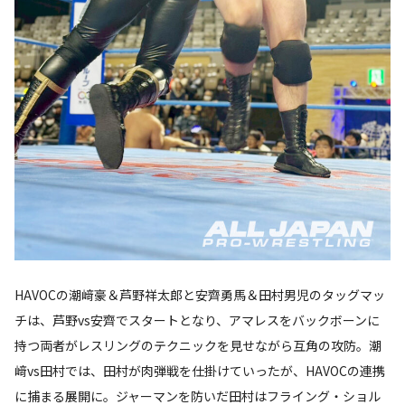
HAVOCの潮﨑豪＆芦野祥太郎と安齊勇馬＆田村男児のタッグマッ
チは、芦野vs安齊でスタートとなり、アマレスをバックボーンに
持つ両者がレスリングのテクニックを見せながら互角の攻防。潮
﨑vs田村では、田村が肉弾戦を仕掛けていったが、HAVOCの連携
に捕まる展開に。ジャーマンを防いだ田村はフライング・ショル