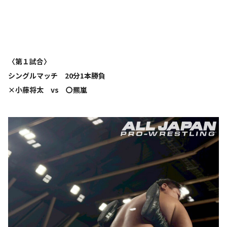
〈第１試合〉
シングルマッチ 20分1本勝負
×小藤将太 vs 〇羆嵐