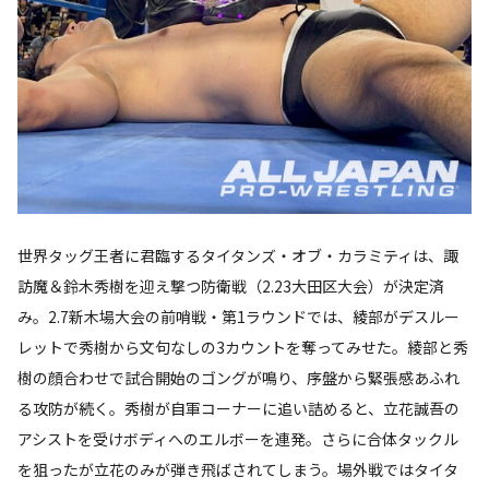
世界タッグ王者に君臨するタイタンズ・オブ・カラミティは、諏
訪魔＆鈴木秀樹を迎え撃つ防衛戦（2.23大田区大会）が決定済
み。2.7新木場大会の前哨戦・第1ラウンドでは、綾部がデスルー
レットで秀樹から文句なしの3カウントを奪ってみせた。綾部と秀
樹の顔合わせで試合開始のゴングが鳴り、序盤から緊張感あふれ
る攻防が続く。秀樹が自軍コーナーに追い詰めると、立花誠吾の
アシストを受けボディへのエルボーを連発。さらに合体タックル
を狙ったが立花のみが弾き飛ばされてしまう。場外戦ではタイタ