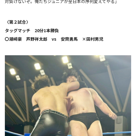
対負けないぞ。俺たちジュニアが全日本の序列変えてやる」
〈第２試合〉
タッグマッチ 20分1本勝負
〇潮﨑豪 芦野祥太郎 vs 安齊勇馬 ×田村男児