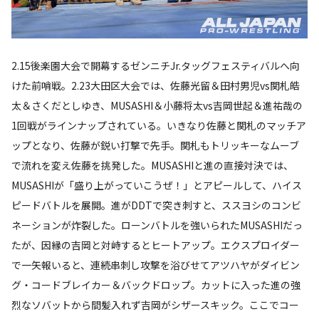
2.15後楽園大会で開幕するゼンニチJr.タッグフェスティバルへ向
けた前哨戦。2.23大田区大会では、佐藤光留＆田村男児vs関札皓
太＆さくだとしゆき、MUSASHI＆小藤将太vs吉岡世起＆進祐哉の
1回戦がラインナップされている。いきなり佐藤と関札のマッチア
ップとなり、佐藤が鋭い打撃で先手。関札もトリッキーなムーブ
で流れを変え佐藤を挑発した。MUSASHIと進の直接対決では、
MUSASHIが「盛り上がっていこうぜ！」とアピールして、ハイス
ピードバトルを展開。進がDDTで突き刺すと、ススヨシのコンビ
ネーションが炸裂した。ローンバトルを強いられたMUSASHIだっ
たが、因縁の吉岡と対峙するとヒートアップ。エクスプロイダー
で一矢報いると、連続串刺し攻撃を浴びせてアツハヤがダイビン
グ・コードブレイカー＆バックドロップ。カットに入った進の強
烈なソバットから間髪入れず吉岡がシザースキック。ここでコー