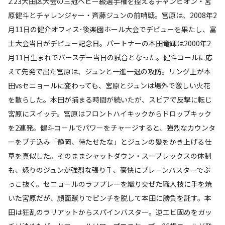
2.23大田区大会の三冠ヘビー級選手権を控えるチャンピオン・宮
原健斗とチャレンジャー・斉藤ジュンの前哨戦。宮原は、2008年2
月11日の健介オフィス･後楽園ホール大会でデビューを果たし、富
士大会当日がデビュー記念日。パートナーの本田竜輝は2000年2
月11日生まれでバースデー当日の試合となった。健斗コールに応
えて先発で出た宮原は、ジュンと一進一退の攻防。リング上が本
田vsセニョールに変わっても、宮原とジュンは場外で激しい火花
を散らした。本田が捕まる時間が続いたが、スピアで反撃に転じ
宮原にスイッチ。宮原はフロントハイキックからドロップキック
を2連発。健斗コールでパワーをチャージすると、強烈なカウンタ
ーをブチ込み「静岡、待たせたな」とジュンの髪をかき上げる仕
草を真似した。そのままシャットダウン・スープレックスの体制
も、怒りのジュンが強烈な張り手、豪快にブレーンバスターでぶ
っこ抜く。セニョールのラフプレーを織り交ぜた職人技に手を焼
いた宮原だが、顔面蹴りでピンチを脱して本田に勝負を託す。本
田は狂乱のラリアットからスパインバスター。逆エビ固めをガッ