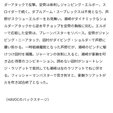
ダーアタックで反撃。安齊は串刺しジャンピング・エルボー、ス
ロイダーで続く。ダブルアーム・スープレックスは不発となり、芦
野がスクリューエルボーをお見舞い。潮﨑がダイナミックなショ
ルダーアタックから逆水平チョップを安齊の胸板に刻む。エルボ
ーで応戦した安齊は、ブレーンバスターをリバース。安齊がジャン
ピング・ニーアタック、田村がダイビング・ショルダーで芦野に
襲い掛かる。一時戦線離脱となった芦野だが、潮﨑のピンチに駆
けつけ田村を捕獲。ジャーマンの体制に入ると、潮﨑が豪腕を叩
き込む得意のコンビネーション。諦めない田村がショートレン
ジ・ラリアットで抵抗しても潮﨑は左のラリアットでねじ伏せ
る。フィッシャーマンバスターで突き刺すと、豪腕ラリアットが
火を吹き試合終了となった。
〈HAVOCのバックステージ〉