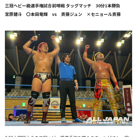
三冠ヘビー級選手権試合前哨戦 タッグマッチ 30分1本勝負
宮原健斗 〇本田竜輝 vs 斉藤ジュン ×セニョール斉藤