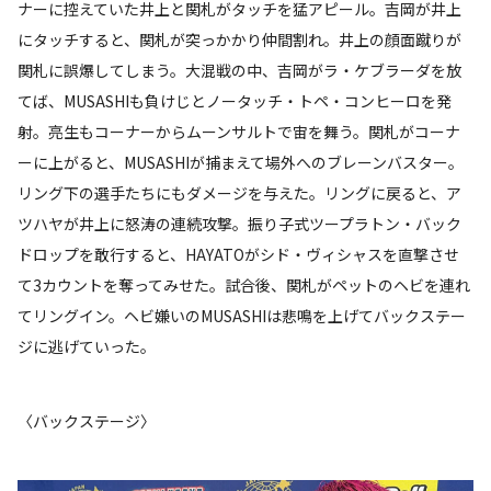
ナーに控えていた井上と関札がタッチを猛アピール。吉岡が井上
にタッチすると、関札が突っかかり仲間割れ。井上の顔面蹴りが
関札に誤爆してしまう。大混戦の中、吉岡がラ・ケブラーダを放
てば、MUSASHIも負けじとノータッチ・トペ・コンヒーロを発
射。亮生もコーナーからムーンサルトで宙を舞う。関札がコーナ
ーに上がると、MUSASHIが捕まえて場外へのブレーンバスター。
リング下の選手たちにもダメージを与えた。リングに戻ると、ア
ツハヤが井上に怒涛の連続攻撃。振り子式ツープラトン・バック
ドロップを敢行すると、HAYATOがシド・ヴィシャスを直撃させ
て3カウントを奪ってみせた。試合後、関札がペットのヘビを連れ
てリングイン。ヘビ嫌いのMUSASHIは悲鳴を上げてバックステー
ジに逃げていった。
〈バックステージ〉