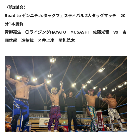
〈第3試合〉
Road to ゼンニチJr.タッグフェスティバル 8人タッグマッチ 20
分1本勝負
青柳亮生 〇ライジングHAYATO MUSASHI 佐藤光留 vs 吉
岡世起 進祐哉 ×井上凌 関札皓太