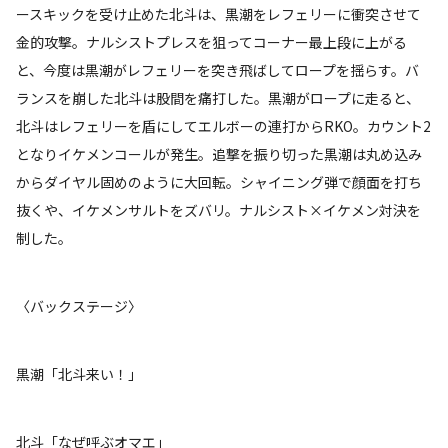
ースキックを受け止めた北斗は、黒潮をレフェリーに衝突させて
金的攻撃。ナルシストプレスを狙ってコーナー最上段に上がる
と、今度は黒潮がレフェリーを突き飛ばしてロープを揺らす。バ
ランスを崩した北斗は股間を痛打した。黒潮がロープに走ると、
北斗はレフェリーを盾にしてエルボーの連打からRKO。カウント2
となりイケメンコールが発生。追撃を振り切った黒潮は丸め込み
からダイヤル固めのように大回転。シャイニング弾で顔面を打ち
抜くや、イケメンサルトをズバリ。ナルシスト×イケメン対決を
制した。
〈バックステージ〉
黒潮「北斗来い！」
北斗「なぜ呼ぶオマエ」