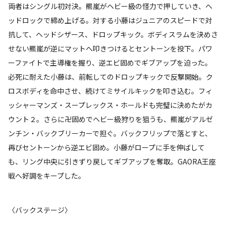
両者はシングル初対決。羆嵐がヘビー級の怪力で押していき、ヘ
ッドロックで締め上げる。対する小藤はジュニアのスピードで対
抗して、ヘッドシザース、ドロップキック。ボディスラムを決めさ
せない羆嵐が逆にマットへ叩きつけるとセントーンを投下。パワ
ーファイトで主導権を握り、逆エビ固めでギブアップを迫った。
必死に耐えた小藤は、前転してのドロップキックで反撃開始。ク
ロスボディを命中させ、続けてミサイルキックを叩き込む。フィ
ッシャーマンズ・スープレックス・ホールドも完璧に決めたがカ
ウント２。さらに卍固めでヘビー級狩りを狙うも、羆嵐がアルゼ
ンチン・バックブリーカーで担ぐ。バックフリップで落とすと、
再びセントーンから逆エビ固め。小藤がロープに手を伸ばして
も、リング中央に引きずり戻してギブアップを奪取。GAORA王座
戦へ好調をキープした。
〈バックステージ〉