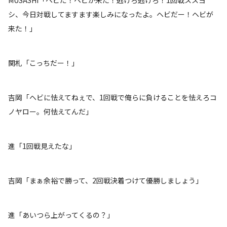
MUSASHI「ヘビだ！ヘビが来た！逃げろ逃げろ！1回戦ススヨ
シ、今日対戦してますます楽しみになったよ。ヘビだー！ヘビが
来た！」
関札「こっちだー！」
吉岡「ヘビに怯えてねぇで、1回戦で俺らに負けることを怯えろコ
ノヤロー。何怯えてんだ」
進「1回戦見えたな」
吉岡「まぁ余裕で勝って、2回戦決着つけて優勝しましょう」
進「あいつら上がってくるの？」