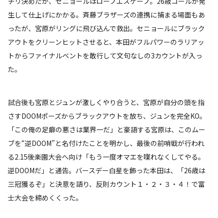
チリ決めたが、セニョールはロープエスケープ。26歳コールが発
生して仕上げにかかる。斉藤ブラザーズの連携に捕まる場面もあ
ったが、宮原がリングに飛び込んで救出。セニョールにブラック
アウトをクリーンヒットさせると、本田がフルパワーのラリアッ
トからファイナルベントを敢行して文句なしの3カウントが入っ
た。
試合後も宮原とジュンが激しくやり合うと、宮原が自分の頭を指
さすDOOMポーズからブラックアウトを放ち、ジュンを完全KO。
「この俺の足癖の悪さは業界一だ」と豪語する宮原は、このムー
ブを“逆DOOM”と名付けたことを明かし、最後の前哨戦が行われ
る2.15後楽園大会へ向け「もう一度オマエを喋れなくしてやる。
逆DOOMだ」と通告。バースデー白星を飾った本田は、「26歳は
三冠獲るぞ」と決意を語り、反則カウント１・２・３・４！で富
士大会を締めくくった。