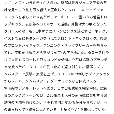
ンズ・オブ・カラミティが大暴れ。綾部は世界ジュニア王者の意
地を見せる立花を巨人殺法で圧倒した。タロースのサイドウォー
クスラムを喰らった立花だが、アニキコールで奮い立ち低空ドロ
ップキック、後頭部へのエルボーで逆襲。秀樹は大の字となった
タロースの足、腕、1本ずつにストンピングを落とすと、ネックツ
イストで首にもダメージを与えてフロント・ネックロック。綾部
のフロントハイキック、ランニング・ネックブリーカーを喰らっ
ても、突進を止めてぶら下がり式首4の字を極めた。タロース目掛
けて立花をスローして巨人コンビを分断。立花は追撃のプランチ
ャを放ったが、タロースが受け止めて返り討ちに。綾部もブレー
ンバスターで反撃の狼煙を上げ、タロースの串刺しボディアタック
からフルネルソンバスター。ダイナミックな合体式バスター、一
撃必殺のデスルーレットへ繋ぎ、この日も秀樹を完全粉砕。試合
後のバックステージでは、2.15後楽園大会の前哨戦に登場する諏
訪魔の名前をあげたが、「それで何が変わるか分からないが、今
のまま行っても結果は見えている」と早くもV２を確信していた。