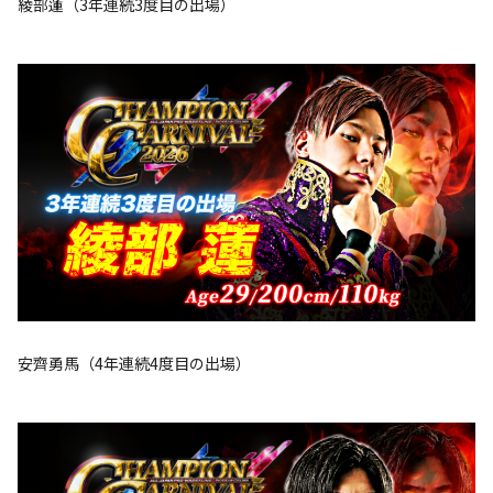
綾部蓮（3年連続3度目の出場）
安齊勇馬（4年連続4度目の出場）