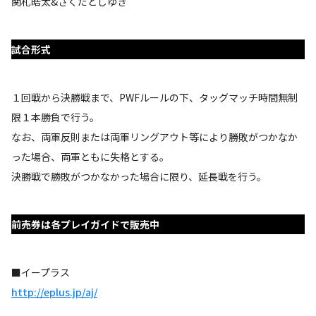
関札皓太&さくだとしゆき
試合形式
１回戦から決勝戦まで、PWFルールの下、タッグマッチ時間無制
限１本勝負で行う。
なお、両軍反則または両軍リングアウト等により勝敗がつかなか
った場合、両軍ともに失格とする。
決勝戦で勝敗がつかなかった場合に限り、延長戦を行う。
前売券は各プレイガイドで販売中
■イープラス
http://eplus.jp/aj/