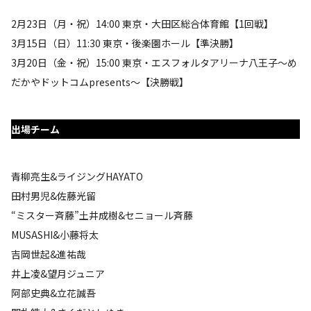
2月23日（月・祝）14:00 東京・大田区総合体育館【1回戦】
3月15日（日）11:30 東京・後楽園ホール【準決勝】
3月20日（金・祝）15:00 東京・エスフォルタアリーナ八王子～め
だかやドットコムpresents～【決勝戦】
出場チーム
青柳亮生&ライジングHAYATO
田村男児&佐藤光留
“ミスター斉藤”土井成樹&セニョール斉藤
MUSASHI&小藤将太
吉岡世起&進祐哉
井上凌&望月ジュニア
阿部史典&立花誠吾