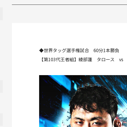
◆世界タッグ選手権試合 60分1本勝負
【第103代王者組】綾部蓮 タロース v