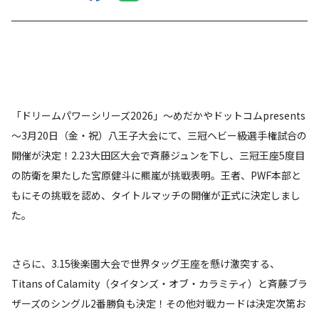
「ドリームパワーシリーズ2026」～めだかやドットコムpresents
～3月20日（金・祝）八王子大会にて、三冠ヘビー級選手権試合の
開催が決定！2.23大田区大会で斉藤ジュンを下し、三冠王座5度目
の防衛を果たした宮原健斗に羆嵐が挑戦表明。王者、PWF本部と
もにその挑戦を認め、タイトルマッチの開催が正式に決定しまし
た。
さらに、3.15後楽園大会で世界タッグ王座を懸け激突する、
Titans of Calamity（タイタンズ・オブ・カラミティ）と斉藤ブラ
ザーズのシングル2番勝負も決定！その他対戦カードは決定次第お