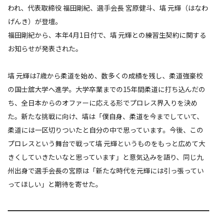
われ、代表取締役 福田剛紀、選手会長 宮原健斗、塙 元輝（はなわ
げんき）が登壇。
福田剛紀から、本年4月1日付で、塙 元輝との練習生契約に関する
お知らせが発表された。
塙 元輝は7歳から柔道を始め、数多くの成績を残し、柔道強豪校
の国士舘大学へ進学。大学卒業までの15年間柔道に打ち込んだの
ち、全日本からのオファーに応える形でプロレス界入りを決め
た。新たな挑戦に向け、塙は「僕自身、柔道を今までしていて、
柔道には一区切りついたと自分の中で思っています。今後、この
プロレスという舞台で戦って塙 元輝というものをもっと広めて大
きくしていきたいなと思っています」と意気込みを語り、同じ九
州出身で選手会長の宮原は「新たな時代を元輝には引っ張ってい
ってほしい」と期待を寄せた。