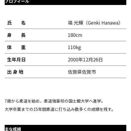
プロフィール
氏 名
塙 元輝（Genki Hanawa）
身 長
180cm
体 重
110kg
生年月日
2000年12月26日
出 身 地
佐賀県佐賀市
7歳から柔道を始め、柔道強豪校の国士館大学へ進学。
大学卒業までの15年間柔道に打ち込み数多くの成績を残す。
主な成績