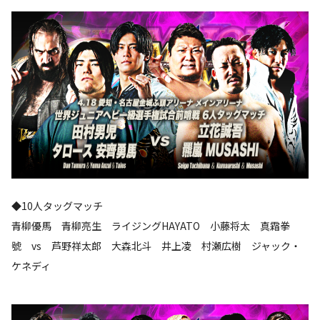
◆10人タッグマッチ
青柳優馬 青柳亮生 ライジングHAYATO 小藤将太 真霜拳
號 vs 芦野祥太郎 大森北斗 井上凌 村瀬広樹 ジャック・
ケネディ