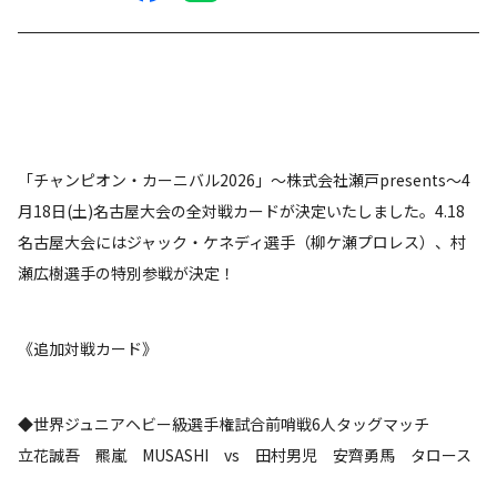
「チャンピオン・カーニバル2026」～株式会社瀬戸presents～4
月18日(土)名古屋大会の全対戦カードが決定いたしました。4.18
名古屋大会にはジャック・ケネディ選手（柳ケ瀬プロレス）、村
瀬広樹選手の特別参戦が決定！
《追加対戦カード》
◆世界ジュニアヘビー級選手権試合前哨戦6人タッグマッチ
立花誠吾 羆嵐 MUSASHI vs 田村男児 安齊勇馬 タロース