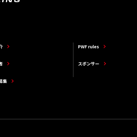
介
PWF rules
者
スポンサー
募集