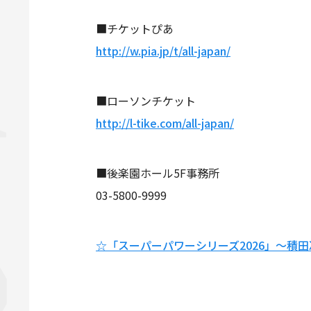
■チケットぴあ
http://w.pia.jp/t/all-japan/
■ローソンチケット
http://l-tike.com/all-japan/
■後楽園ホール5F事務所
03-5800-9999
☆「スーパーパワーシリーズ2026」～積田冷