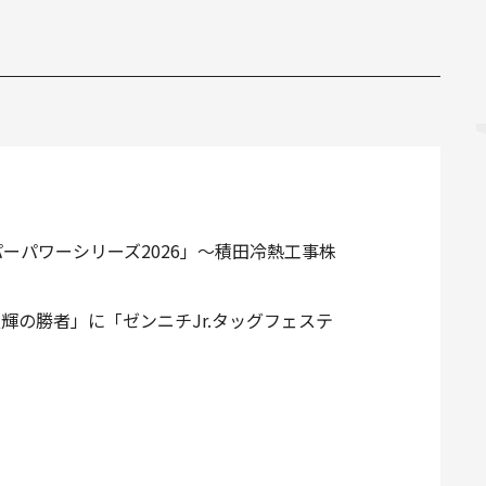
パーパワーシリーズ2026」～積田冷熱工事株
加藤良輝の勝者」に「ゼンニチJr.タッグフェステ