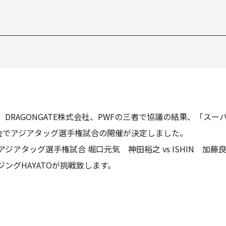
RAGONGATE株式会社、PWFの三者で協議の結果、「スー
楽園大会でアジアタッグ選手権試合の開催が決定しました。
る「アジアタッグ選手権試合 堀口元気 神田裕之 vs ISHIN 
ングHAYATOが挑戦致します。