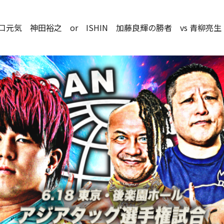
）堀口元気 神田裕之 or ISHIN 加藤良輝の勝者 vs 青柳亮