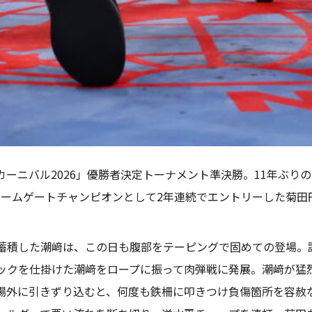
ーニバル2026」優勝者決定トーナメント準決勝。11年ぶり
・ドリームゲートチャンピオンとして2年連続でエントリーした菊
蓄積した潮﨑は、この日も腹部をテーピングで固めての登場。
ックを仕掛けた潮﨑をロープに振って肉弾戦に発展。潮﨑が猛
場外に引きずり込むと、何度も鉄柵に叩きつけ負傷箇所を容赦