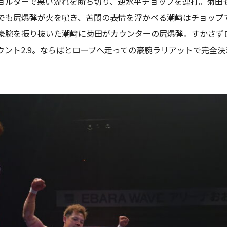
ョルダーで悪い流れを断ち切り、逆水平チョップを連打。菊田
でも尻爆弾が火を噴き、苦悶の表情を浮かべる潮﨑はチョップで
豪腕を振り抜いた潮﨑に菊田がカウンターの尻爆弾。すかさず
ウント2.9。ならばとロープへ走っての豪腕ラリアットで完全