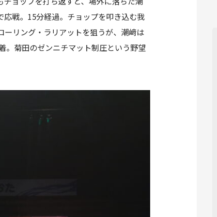
もチョップを打ち返すと、場外に落ちた潮
応戦。15分経過。チョップを叩き込む我
ローリング・ラリアットを狙うが、潮﨑は
決着。菊田のゼンニチマット制圧という野望