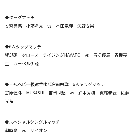
◆タッグマッチ
安齊勇馬 小藤将太 vs 本田竜輝 矢野安崇
◆6人タッグマッチ
綾部蓮 タロース ライジングHAYATO vs 青柳優馬 青柳亮
生 カーベル伊藤
◆三冠ヘビー級選手権試合前哨戦 6人タッグマッチ
宮原健斗 MUSASHI 吉岡世起 vs 鈴木秀樹 真霜拳號 佐藤
光留
◆スペシャルシングルマッチ
潮﨑豪 vs ザイオン