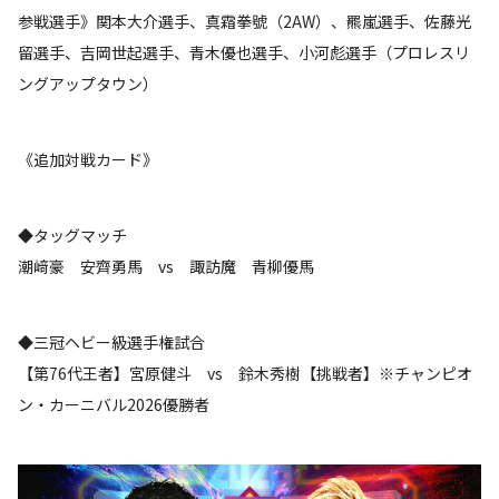
参戦選手》関本大介選手、真霜拳號（2AW）、羆嵐選手、佐藤光
留選手、吉岡世起選手、青木優也選手、小河彪選手（プロレスリ
ングアップタウン）
《追加対戦カード》
◆タッグマッチ
潮﨑豪 安齊勇馬 vs 諏訪魔 青柳優馬
◆三冠ヘビー級選手権試合
【第76代王者】宮原健斗 vs 鈴木秀樹【挑戦者】※チャンピオ
ン・カーニバル2026優勝者