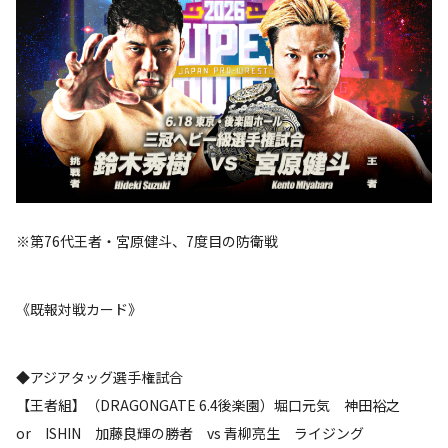
※第76代王者・宮原健斗、7度目の防衛戦
《既報対戦カード》
◆アジアタッグ選手権試合
【王者組】（DRAGONGATE 6.4後楽園）堀口元気 神田裕之
or ISHIN 加藤良輝の勝者 vs 青柳亮生 ライジング