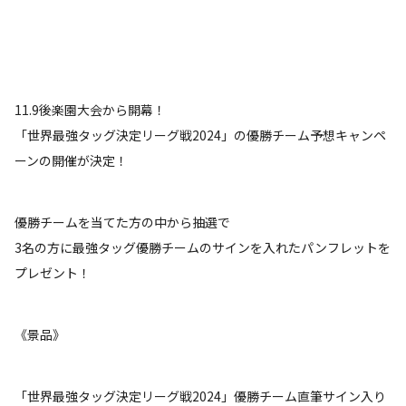
11.9後楽園大会から開幕！
「世界最強タッグ決定リーグ戦2024」の優勝チーム予想キャンペ
ーンの開催が決定！
優勝チームを当てた方の中から抽選で
3名の方に最強タッグ優勝チームのサインを入れたパンフレットを
プレゼント！
《景品》
「世界最強タッグ決定リーグ戦2024」優勝チーム直筆サイン入り