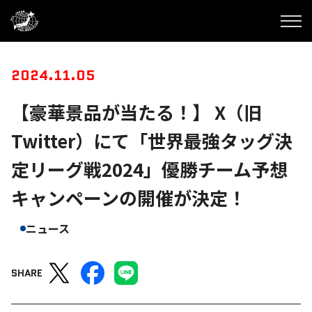
2024.11.05
【豪華景品が当たる！】 X（旧
Twitter）にて「世界最強タッグ決
定リーグ戦2024」優勝チーム予想
キャンペーンの開催が決定！
ニュース
SHARE