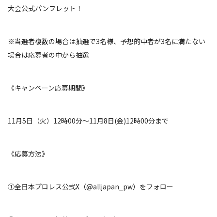
大会公式パンフレット！
※当選者複数の場合は抽選で3名様、予想的中者が3名に満たない
場合は応募者の中から抽選
《キャンペーン応募期間》
11月5日（火）12時00分～11月8日(金)12時00分まで
《応募方法》
①全日本プロレス公式X（@alljapan_pw）をフォロー