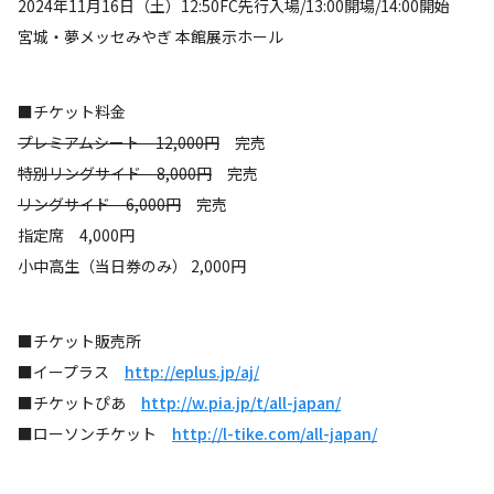
2024年11月16日（土）12:50FC先行入場/13:00開場/14:00開始
宮城・夢メッセみやぎ 本館展示ホール
■チケット料金
プレミアムシート 12,000円
完売
特別リングサイド 8,000円
完売
リングサイド 6,000円
完売
指定席 4,000円
小中高生（当日券のみ） 2,000円
■チケット販売所
■イープラス
http://eplus.jp/aj/
■チケットぴあ
http://w.pia.jp/t/all-japan/
■ローソンチケット
http://l-tike.com/all-japan/