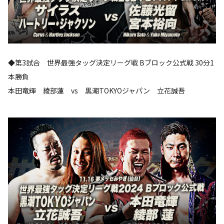
◆第3試合 世界最強タッグ決定リーグ戦 Bブロック公式戦 30分1
本勝負
本田竜輝 綾部蓮 vs 黒潮TOKYOジャパン 立花誠吾