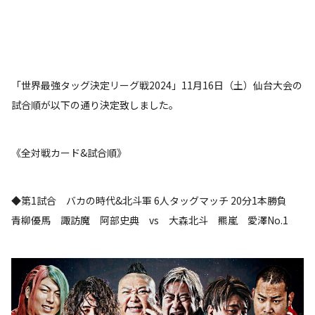
「世界最強タッグ決定リーグ戦2024」11月16日（土）仙台大会の
試合順が以下の通り決定致しました。
《全対戦カード&試合順》
◆第1試合 バカの時代&北斗軍 6人タッグマッチ 20分1本勝負
青柳優馬 諏訪魔 阿部史典 vs 大森北斗 羆嵐 愛澤No.1