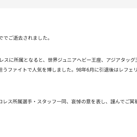
歳ででご逝去されました。
プロレスに所属となると、世界ジュニアヘビー王座、アジアタッ
担うファイトで人気を博しました。98年6月に引退後はレフェ
ロレス所属選手・スタッフ一同、哀悼の意を表し、謹んでご冥