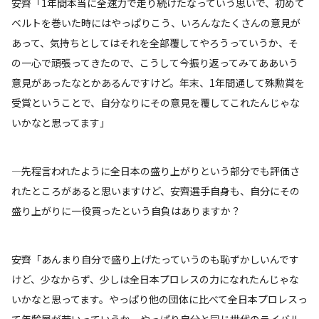
安齊「1年間本当に全速力で走り続けたなっていう思いで、初めて
ベルトを巻いた時にはやっぱりこう、いろんなたくさんの意見が
あって、気持ちとしてはそれを全部覆してやろうっていうか、そ
の一心で頑張ってきたので、こうして今振り返ってみてああいう
意見があったなとかあるんですけど。年末、1年間通して殊勲賞を
受賞ということで、自分なりにその意見を覆してこれたんじゃな
いかなと思ってます」
―先程言われたように全日本の盛り上がりという部分でも評価さ
れたところがあると思いますけど、安齊選手自身も、自分にその
盛り上がりに一役買ったという自負はありますか？
安齊「あんまり自分で盛り上げたっていうのも恥ずかしいんです
けど、少なからず、少しは全日本プロレスの力になれたんじゃな
いかなと思ってます。やっぱり他の団体に比べて全日本プロレスっ
て年齢層が若いっていうか、やっぱり自分と同じ世代のライバル