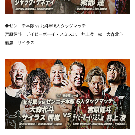
◆ゼンニチ本隊 vs 北斗軍 6人タッグマッチ
宮原健斗 デイビーボーイ・スミスJr. 井上凌 vs 大森北斗
羆嵐 サイラス