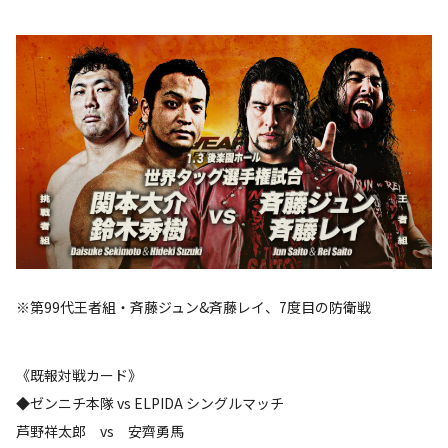
※第99代王者組・斉藤ジュン&斉藤レイ、7度目の防衛戦
《既報対戦カード》
◆ゼンニチ本隊 vs ELPIDA シングルマッチ
芦野祥太郎 vs 安齊勇馬