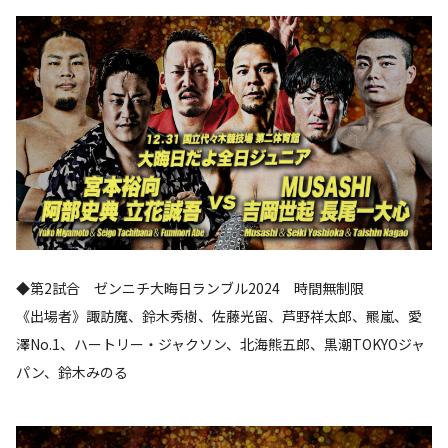
◆第2試合 ゼンニチ大晦日ランブル2024 時間無制限
《出場者》諏訪魔、鈴木秀樹、佐藤光留、芦野祥太郎、羆嵐、愛
澤No.1、ハートリー・ジャクソン、北海熊五郎、黒潮TOKYOジャ
パン、鈴木みのる