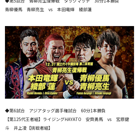
◆第5試合 青柳亮生復帰戦 タッグマッチ 30分1本勝負
青柳優馬 青柳亮生 vs 本田竜輝 綾部蓮
◆第6試合 アジアタッグ選手権試合 60分1本勝負
【第125代王者組】ライジングHAYATO 安齊勇馬 vs 宮原健
斗 井上凌【挑戦者組】