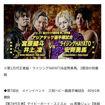
※第125代王者組・ライジングHAYATO&安齊勇馬、2度目の防衛
戦
◆第7試合 メインイベント 三冠ヘビー級選手権試合 60分1本
勝負
【第74代王者】デイビーボーイ・スミスJr. vs 斉藤ジュン【挑戦