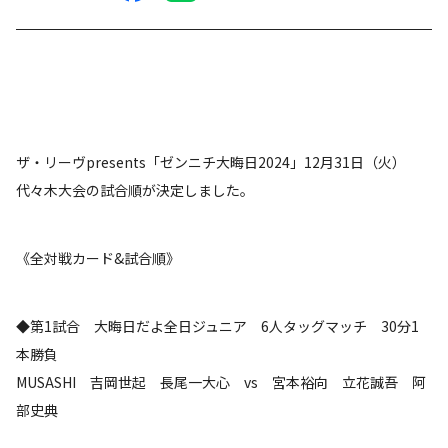
ザ・リーヴpresents「ゼンニチ大晦日2024」12月31日（火）
代々木大会の試合順が決定しました。
《全対戦カード&試合順》
◆第1試合 大晦日だよ全日ジュニア 6人タッグマッチ 30分1
本勝負
MUSASHI 吉岡世起 長尾一大心 vs 宮本裕向 立花誠吾 阿
部史典