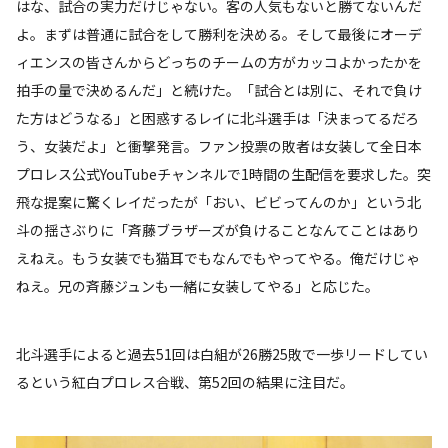
はな、試合の実力だけじゃない。客の人気もないと勝てないんだ
よ。まずは普通に試合をして勝利を決める。そして最後にオーデ
ィエンスの皆さんからどっちのチームの方がカッコよかったかを
拍手の量で決めるんだ」と続けた。「試合とは別に、それで負け
た方はどうなる」と困惑するレイに北斗選手は「決まってるだろ
う、女装だよ」と衝撃発言。ファン投票の敗者は女装して全日本
プロレス公式YouTubeチャンネルで1時間の生配信を要求した。突
飛な提案に驚くレイだったが「おい、ビビってんのか」という北
斗の揺さぶりに「斉藤ブラザーズが負けることなんてことはあり
えねえ。もう女装でも猫耳でもなんでもやってやる。俺だけじゃ
ねえ。兄の斉藤ジュンも一緒に女装してやる」と応じた。
北斗選手によると過去51回は白組が26勝25敗で一歩リードしてい
るという紅白プロレス合戦、第52回の結果に注目だ。