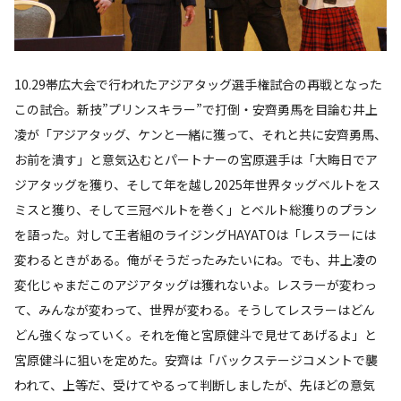
10.29帯広大会で行われたアジアタッグ選手権試合の再戦となった
この試合。新技”プリンスキラー”で打倒・安齊勇馬を目論む井上
凌が「アジアタッグ、ケンと一緒に獲って、それと共に安齊勇馬、
お前を潰す」と意気込むとパートナーの宮原選手は「大晦日でア
ジアタッグを獲り、そして年を越し2025年世界タッグベルトをス
ミスと獲り、そして三冠ベルトを巻く」とベルト総獲りのプラン
を語った。対して王者組のライジングHAYATOは「レスラーには
変わるときがある。俺がそうだったみたいにね。でも、井上凌の
変化じゃまだこのアジアタッグは獲れないよ。レスラーが変わっ
て、みんなが変わって、世界が変わる。そうしてレスラーはどん
どん強くなっていく。それを俺と宮原健斗で見せてあげるよ」と
宮原健斗に狙いを定めた。安齊は「バックステージコメントで襲
われて、上等だ、受けてやるって判断しましたが、先ほどの意気