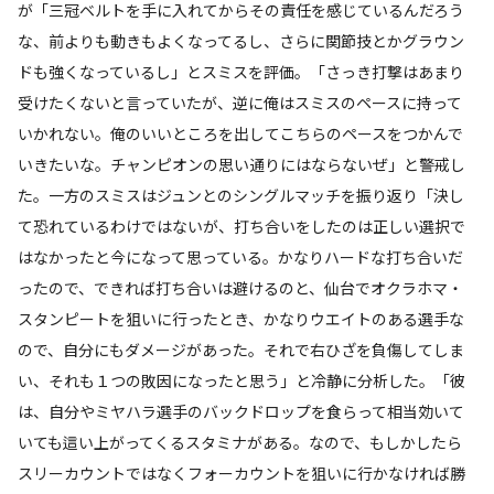
が「三冠ベルトを手に入れてからその責任を感じているんだろう
な、前よりも動きもよくなってるし、さらに関節技とかグラウン
ドも強くなっているし」とスミスを評価。「さっき打撃はあまり
受けたくないと言っていたが、逆に俺はスミスのペースに持って
いかれない。俺のいいところを出してこちらのペースをつかんで
いきたいな。チャンピオンの思い通りにはならないぜ」と警戒し
た。一方のスミスはジュンとのシングルマッチを振り返り「決し
て恐れているわけではないが、打ち合いをしたのは正しい選択で
はなかったと今になって思っている。かなりハードな打ち合いだ
ったので、できれば打ち合いは避けるのと、仙台でオクラホマ・
スタンピートを狙いに行ったとき、かなりウエイトのある選手な
ので、自分にもダメージがあった。それで右ひざを負傷してしま
い、それも１つの敗因になったと思う」と冷静に分析した。「彼
は、自分やミヤハラ選手のバックドロップを食らって相当効いて
いても這い上がってくるスタミナがある。なので、もしかしたら
スリーカウントではなくフォーカウントを狙いに行かなければ勝