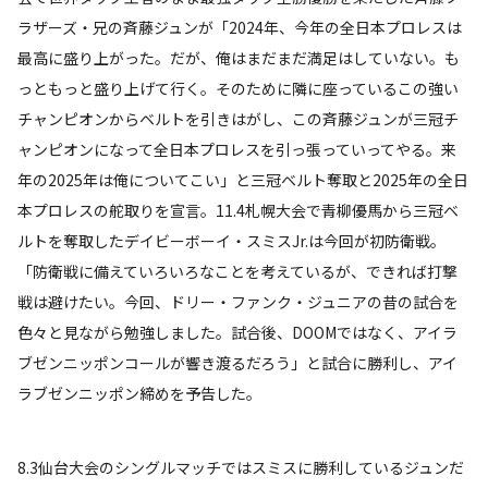
ラザーズ・兄の斉藤ジュンが「2024年、今年の全日本プロレスは
最高に盛り上がった。だが、俺はまだまだ満足はしていない。も
っともっと盛り上げて行く。そのために隣に座っているこの強い
チャンピオンからベルトを引きはがし、この斉藤ジュンが三冠チ
ャンピオンになって全日本プロレスを引っ張っていってやる。来
年の2025年は俺についてこい」と三冠ベルト奪取と2025年の全日
本プロレスの舵取りを宣言。11.4札幌大会で青柳優馬から三冠ベ
ルトを奪取したデイビーボーイ・スミスJr.は今回が初防衛戦。
「防衛戦に備えていろいろなことを考えているが、できれば打撃
戦は避けたい。今回、ドリー・ファンク・ジュニアの昔の試合を
色々と見ながら勉強しました。試合後、DOOMではなく、アイラ
ブゼンニッポンコールが響き渡るだろう」と試合に勝利し、アイ
ラブゼンニッポン締めを予告した。
8.3仙台大会のシングルマッチではスミスに勝利しているジュンだ