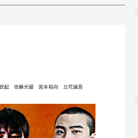
吉岡世起 佐藤光留 宮本裕向 立花誠吾