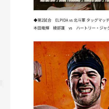
◆第2試合 ELPIDA vs 北斗軍 タッグマッ
本田竜輝 綾部蓮 vs ハートリー・ジャ