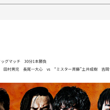
ッグマッチ 30分1本勝負
SHI 田村男児 長尾一大心 vs “ミスター斉藤”土井成樹 