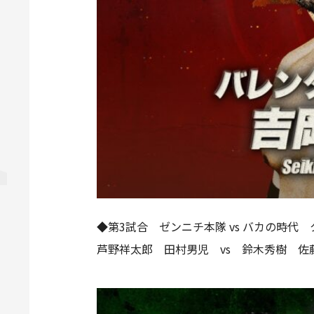
◆第3試合 ゼンニチ本隊 vs バカの時代 
芦野祥太郎 田村男児 vs 鈴木秀樹 佐