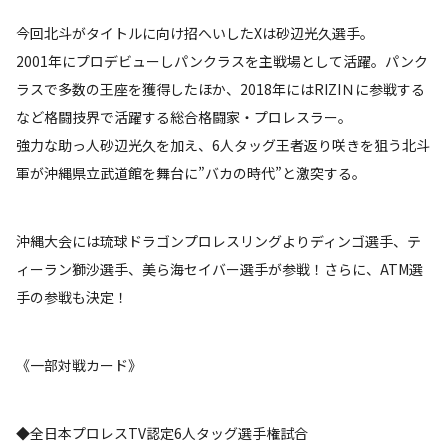
今回北斗がタイトルに向け招へいしたXは砂辺光久選手。
2001年にプロデビューしパンクラスを主戦場として活躍。パンク
ラスで多数の王座を獲得したほか、2018年にはRIZIＮに参戦する
など格闘技界で活躍する総合格闘家・プロレスラー。
強力な助っ人砂辺光久を加え、6人タッグ王者返り咲きを狙う北斗
軍が沖縄県立武道館を舞台に”バカの時代”と激突する。
沖縄大会には琉球ドラゴンプロレスリングよりディンゴ選手、テ
ィーラン獅沙選手、美ら海セイバー選手が参戦！さらに、ATM選
手の参戦も決定！
《一部対戦カード》
◆全日本プロレスTV認定6人タッグ選手権試合