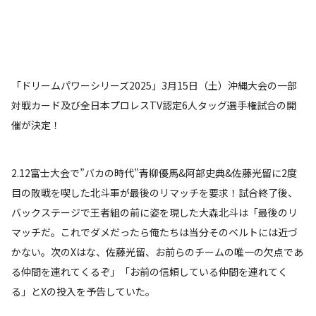
「ドリームパワーシリーズ2025」3月15日（土）沖縄大会の一部
対戦カード及び全日本プロレスTV認定6人タッグ選手権試合の開
催が決定！
2.12富士大会で”バカの時代”青柳優馬&阿部史典&佐藤光留に2度
目の敗戦を喫した北斗軍が最後のリマッチを要求！試合終了後、
バックステージで王者組の前に姿を現した大森北斗は「最後のリ
マッチだ。これでダメだったら俺たちは当分そのベルトには近づ
かない。次のXはな、佐藤光留、お前らのチームの唯一の欠点であ
る仲間を連れてくるぞ」「お前の信頼している仲間を連れてく
る」とXの投入を予告していた。