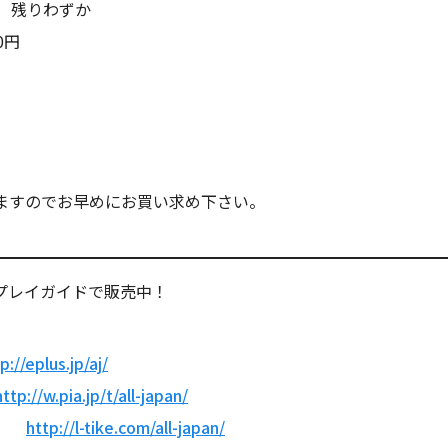
円 残りわずか
0円
ますのでお早めにお買い求め下さい。
各プレイガイドで販売中！
p://eplus.jp/aj/
http://w.pia.jp/t/all-japan/
で】
http://l-tike.com/all-japan/